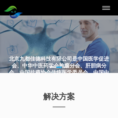
Toggle
naviga
北京九都佳德科技有限公司是中国医学促进
会、中华中医药学会肿瘤分会、肝胆病分
会，中国抗癌协会传统医学委员会、中国中
西医结合学会肿瘤专业委员会等行业权威机
构的成员及合作伙伴，是多家学会分会的官
方网站的运营方，具有深厚的业界影响力，
良好的业界口碑与声誉。
解决方案